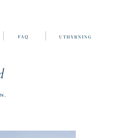
FAQ
UTHYRNING
d
N,